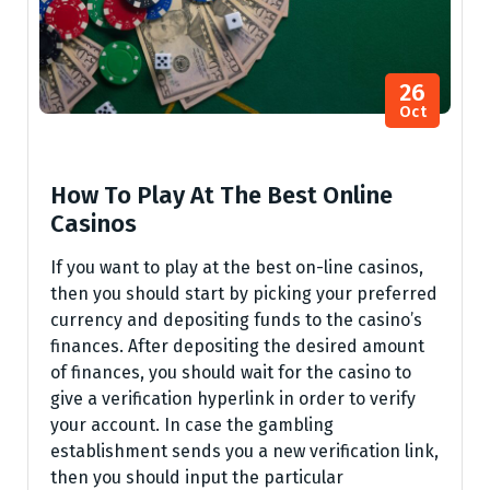
26
Oct
How To Play At The Best Online
Casinos
If you want to play at the best on-line casinos,
then you should start by picking your preferred
currency and depositing funds to the casino’s
finances. After depositing the desired amount
of finances, you should wait for the casino to
give a verification hyperlink in order to verify
your account. In case the gambling
establishment sends you a new verification link,
then you should input the particular