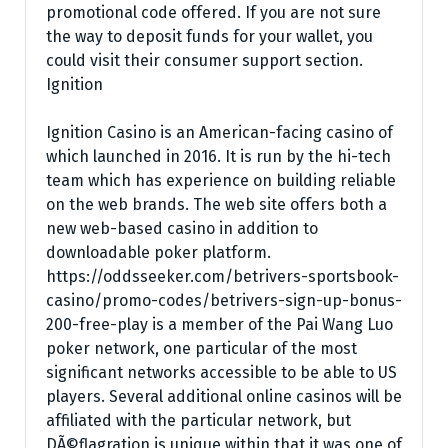
promotional code offered. If you are not sure
the way to deposit funds for your wallet, you
could visit their consumer support section.
Ignition
Ignition Casino is an American-facing casino of
which launched in 2016. It is run by the hi-tech
team which has experience on building reliable
on the web brands. The web site offers both a
new web-based casino in addition to
downloadable poker platform.
https://oddsseeker.com/betrivers-sportsbook-
casino/promo-codes/betrivers-sign-up-bonus-
200-free-play is a member of the Pai Wang Luo
poker network, one particular of the most
significant networks accessible to be able to US
players. Several additional online casinos will be
affiliated with the particular network, but
DÃ©flagration is unique within that it was one of