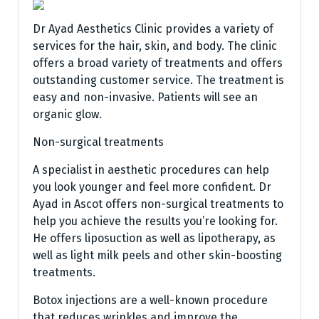
Dr Ayad Aesthetics Clinic provides a variety of
services for the hair, skin, and body. The clinic
offers a broad variety of treatments and offers
outstanding customer service. The treatment is
easy and non-invasive. Patients will see an
organic glow.
Non-surgical treatments
A specialist in aesthetic procedures can help
you look younger and feel more confident. Dr
Ayad in Ascot offers non-surgical treatments to
help you achieve the results you’re looking for.
He offers liposuction as well as lipotherapy, as
well as light milk peels and other skin-boosting
treatments.
Botox injections are a well-known procedure
that reduces wrinkles and improve the