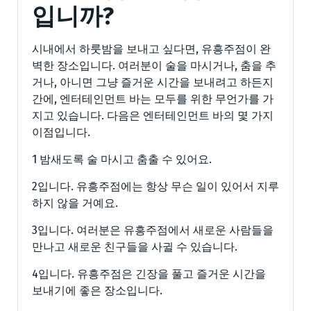
입니까?
시내에서 하룻밤을 보내고 싶다면, 유흥주점이 완
벽한 장소입니다. 여러분이 술을 마시거나, 춤을 추
거나, 아니면 그냥 즐거운 시간을 보내려고 하든지
간에, 엔터테인먼트 바는 모두를 위한 무언가를 가
지고 있습니다. 다음은 엔터테인먼트 바의 몇 가지
이점입니다.
1 밤새도록 술 마시고 춤출 수 있어요.
2입니다. 유흥주점에는 항상 무슨 일이 있어서 지루
하지 않을 거예요.
3입니다. 여러분은 유흥주점에서 새로운 사람들을
만나고 새로운 친구들을 사귈 수 있습니다.
4입니다. 유흥주점은 긴장을 풀고 즐거운 시간을
보내기에 좋은 장소입니다.