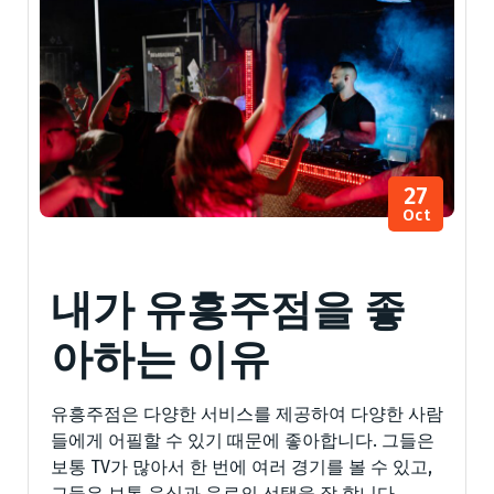
27
Oct
내가 유흥주점을 좋
아하는 이유
유흥주점은 다양한 서비스를 제공하여 다양한 사람
들에게 어필할 수 있기 때문에 좋아합니다. 그들은
보통 TV가 많아서 한 번에 여러 경기를 볼 수 있고,
그들은 보통 음식과 음료의 선택을 잘 합니다.