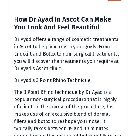
How Dr Ayad In Ascot Can Make
You Look And Feel Beautiful
Dr Ayad offers a range of cosmetic treatments
in Ascot to help you reach your goals. From
Endolift and Botox to non-surgical treatments,
you will discover the treatments you require at
Dr Ayad’s Ascot clinic.
Dr Ayad’s 3 Point Rhino Technique
The 3 Point Rhino technique by Dr Ayad is a
popular non-surgical procedure that is highly
efficient. In the course of the procedure, he
makes use of an exclusive blend of dermal
fillers and botox to reshape your nose. It
typically takes between 15 and 30 minutes,
depending on the amount of botox or fillers are