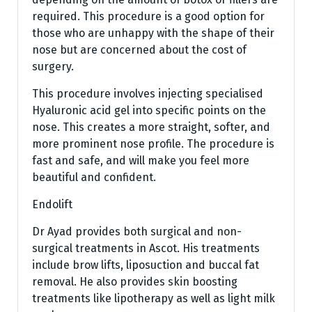
required. This procedure is a good option for
those who are unhappy with the shape of their
nose but are concerned about the cost of
surgery.
This procedure involves injecting specialised
Hyaluronic acid gel into specific points on the
nose. This creates a more straight, softer, and
more prominent nose profile. The procedure is
fast and safe, and will make you feel more
beautiful and confident.
Endolift
Dr Ayad provides both surgical and non-
surgical treatments in Ascot. His treatments
include brow lifts, liposuction and buccal fat
removal. He also provides skin boosting
treatments like lipotherapy as well as light milk