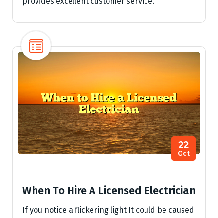
provides excellent customer service.
22
Oct
When To Hire A Licensed Electrician
If you notice a flickering light It could be caused