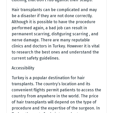
Hair transplants can be complicated and may
be a disaster if they are not done correctly.
Although it is possible to have the procedure
performed again, a bad job can result in
permanent scarring, disfiguring scarring , and
nerve damage. There are many reputable
clinics and doctors in Turkey. However it is vital
to research the best ones and understand the
current safety guidelines.
Accessibility
Turkey is a popular destination for hair
transplants. The country’s location and its
convenient flights permit patients to access the
country from anywhere in the world. The price
of hair transplants will depend on the type of
procedure and the expertise of the surgeon. In