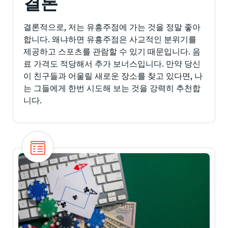
결론
결론적으로, 저는 유흥주점에 가는 것을 정말 좋아
합니다. 왜냐하면 유흥주점은 사교적인 분위기를
제공하고 스포츠를 관람할 수 있기 때문입니다. 음
료 가격도 적당해서 추가 보너스입니다. 만약 당신
이 친구들과 어울릴 새로운 장소를 찾고 있다면, 나
는 그들에게 한번 시도해 보는 것을 강력히 추천합
니다.