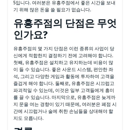
5입니다. 여러분은 유흥주점에서 좋은 시간을 보내
기 위해 많은 돈을 쓸 필요가 없습니다.
유흥주점의 단점은 무엇
인가요?
유흥주점의 몇 가지 단점은 이런 종류의 사업이 당
신에게 적합한지 결정하기 전에 고려해야 합니다.
첫째, 유흥주점은 설치하고 유지하는데 비용이 많
이 들 수 있습니다. 좋은 사운드 시스템, 편안한 좌
석, 그리고 다양한 게임과 활동에 투자하여 고객을
즐겁게 해야 합니다. 둘째로, 유흥주점은 시끄럽고
파괴적일 수 있는데, 이것은 일부 고객들에게 흥미
를 끌 수 있습니다. 마지막으로, 유흥주점은 늦게까
지 문을 여는 경향이 있기 때문에, 여러분은 폐점 시
간에 시끄럽거나 술에 취한 손님들을 상대해야 할
지도 모릅니다.