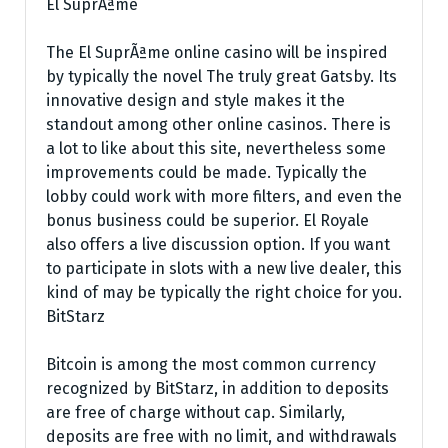
El SuprÃªme
The El SuprÃªme online casino will be inspired
by typically the novel The truly great Gatsby. Its
innovative design and style makes it the
standout among other online casinos. There is
a lot to like about this site, nevertheless some
improvements could be made. Typically the
lobby could work with more filters, and even the
bonus business could be superior. El Royale
also offers a live discussion option. If you want
to participate in slots with a new live dealer, this
kind of may be typically the right choice for you.
BitStarz
Bitcoin is among the most common currency
recognized by BitStarz, in addition to deposits
are free of charge without cap. Similarly,
deposits are free with no limit, and withdrawals