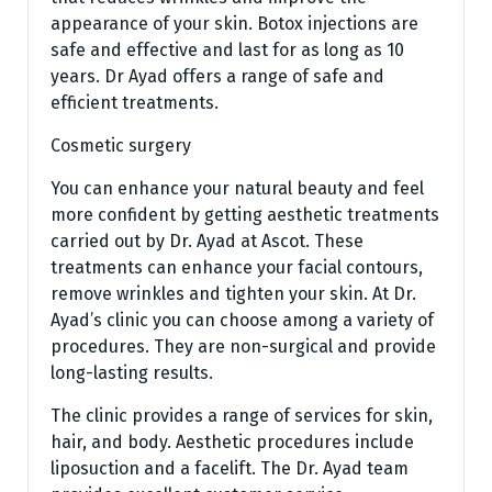
appearance of your skin. Botox injections are
safe and effective and last for as long as 10
years. Dr Ayad offers a range of safe and
efficient treatments.
Cosmetic surgery
You can enhance your natural beauty and feel
more confident by getting aesthetic treatments
carried out by Dr. Ayad at Ascot. These
treatments can enhance your facial contours,
remove wrinkles and tighten your skin. At Dr.
Ayad’s clinic you can choose among a variety of
procedures. They are non-surgical and provide
long-lasting results.
The clinic provides a range of services for skin,
hair, and body. Aesthetic procedures include
liposuction and a facelift. The Dr. Ayad team