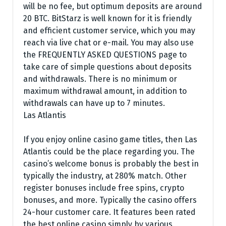
will be no fee, but optimum deposits are around
20 BTC. BitStarz is well known for it is friendly
and efficient customer service, which you may
reach via live chat or e-mail. You may also use
the FREQUENTLY ASKED QUESTIONS page to
take care of simple questions about deposits
and withdrawals. There is no minimum or
maximum withdrawal amount, in addition to
withdrawals can have up to 7 minutes.
Las Atlantis
If you enjoy online casino game titles, then Las
Atlantis could be the place regarding you. The
casino’s welcome bonus is probably the best in
typically the industry, at 280% match. Other
register bonuses include free spins, crypto
bonuses, and more. Typically the casino offers
24-hour customer care. It features been rated
the best online casino simply by various