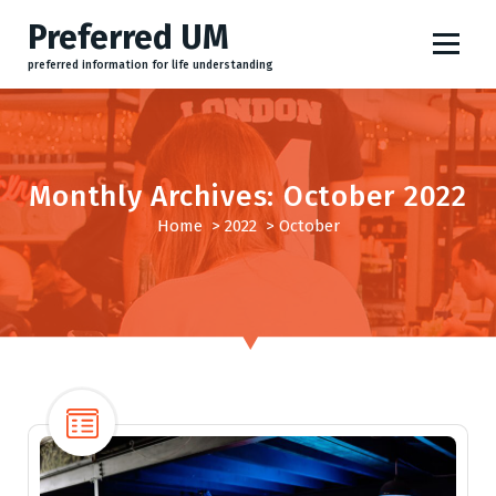
S
Preferred UM
k
i
preferred information for life understanding
p
t
o
c
Monthly Archives: October 2022
o
n
Home
>
2022
>
October
t
e
n
t