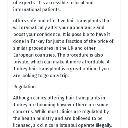
of experts. It is accessible to local and
international patients.
offers safe and effective hair transplants that
will dramatically alter your appearance and
boost your confidence. It is possible to have it
done in Turkey for just a fraction of the price of
similar procedures in the UK and other
European countries. The procedure is also
private, which can make it more affordable. A
Turkey hair transplant is a great option if you
are looking to go on a trip.
Regulation
Although clinics offering hair transplants in
Turkey are booming however there are some
concerns. While most clinics are regulated by
the health ministry and are believed to be
licensed, six clinics in Istanbul operate illegally.