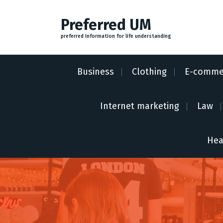
S
k
Preferred UM
i
preferred information for life understanding
p
t
o
Business
Clothing
E-comme
c
o
n
Internet marketing
Law
t
e
n
Hea
t