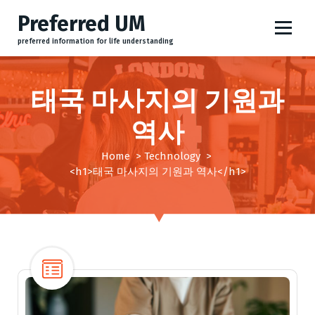
S
Preferred UM
k
i
preferred information for life understanding
p
t
태국 마사지의 기원과
o
c
역사
o
n
Home
>
Technology
>
t
<h1>태국 마사지의 기원과 역사</h1>
e
n
t