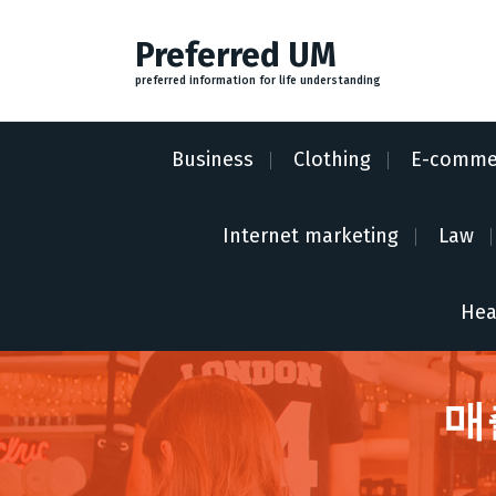
S
k
Preferred UM
i
preferred information for life understanding
p
t
o
Business
Clothing
E-comme
c
o
n
Internet marketing
Law
t
e
n
Hea
t
매