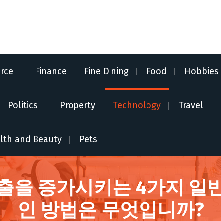
rce
Finance
Fine Dining
Food
Hobbies
Politics
Property
Technology
Travel
lth and Beauty
Pets
출을 증가시키는 4가지 일
인 방법은 무엇입니까?